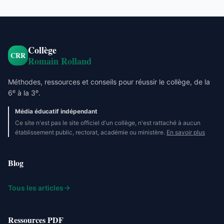
Collège
CRR
Romain Rolland
Méthodes, ressources et conseils pour réussir le collège, de la
e
e
6
à la 3
.
Média éducatif indépendant
Ce site n'est pas le site officiel d'un collège, n'est rattaché à aucun
établissement public, rectorat, académie ou ministère.
En savoir plus
Blog
Tous les articles
Ressources PDF