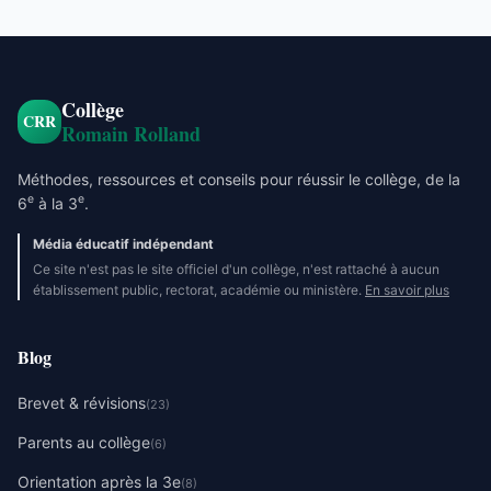
Collège
CRR
Romain Rolland
Méthodes, ressources et conseils pour réussir le collège, de la
e
e
6
à la 3
.
Média éducatif indépendant
Ce site n'est pas le site officiel d'un collège, n'est rattaché à aucun
établissement public, rectorat, académie ou ministère.
En savoir plus
Blog
Brevet & révisions
(23)
Parents au collège
(6)
Orientation après la 3e
(8)