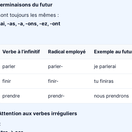
terminaisons du futur
sont toujours les mêmes :
-ai, -as, -a, -ons, -ez, -ont
Verbe à l’infinitif
Radical employé
Exemple au futu
parler
parler-
je parlerai
finir
finir-
tu finiras
prendre
prendr-
nous prendrons
Attention aux verbes irréguliers
: