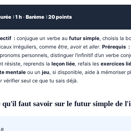
urée : 1 h
·
Barème : 20 points
ectif :
conjugue un verbe au
futur simple
, choisis la 
icaux irréguliers, comme
être
,
avoir
et
aller
.
Prérequis :
 pronoms personnels, distinguer l’infinitif d’un verbe con
nt résiste, reprends la
leçon liée
, refais les
exercices li
te mentale
ou un
jeu
, si disponible, aide à mémoriser pl
r vérifier seul ce que tu sais déjà.
 qu'il faut savoir sur le futur simple de l'
Le