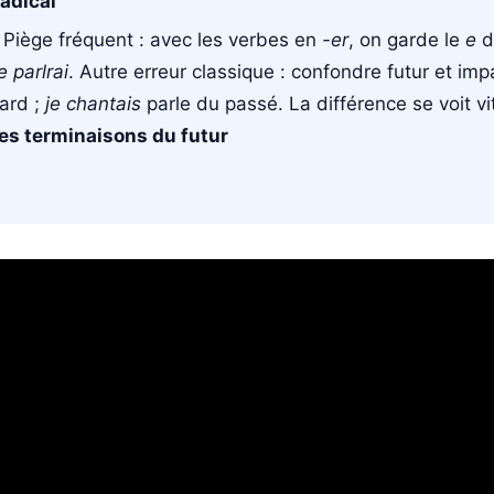
radical
. Piège fréquent : avec les verbes en
-er
, on garde le
e
de
e parlrai
. Autre erreur classique : confondre futur et imp
tard ;
je chantais
parle du passé. La différence se voit vi
les terminaisons du futur