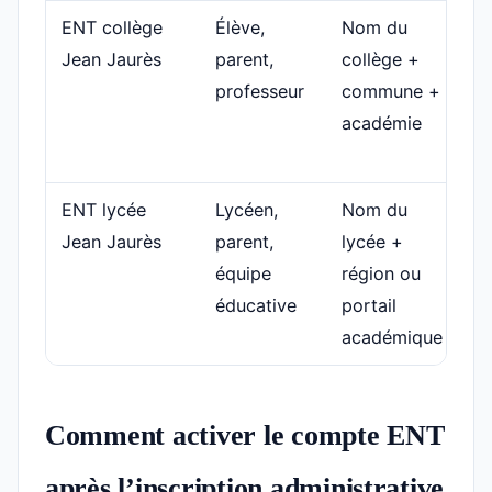
ENT collège
Élève,
Nom du
Ca
Jean Jaurès
parent,
collège +
te
professeur
commune +
ab
académie
é
fa
ENT lycée
Lycéen,
Nom du
De
Jean Jaurès
parent,
lycée +
bu
équipe
région ou
sc
éducative
portail
académique
Comment activer le compte ENT
après l’inscription administrative