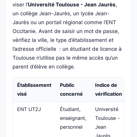
viser l’
Université Toulouse - Jean Jaurès
,
un collège Jean-Jaurès, un lycée Jean-
Jaurès ou un portail régional comme l’ENT
Occitanie. Avant de saisir un mot de passe,
vérifiez la ville, le type d’établissement et
l’adresse officielle : un étudiant de licence à
Toulouse n’utilise pas le même accès qu’un
parent d’élève en collège.
Établissement
Public
Indice de
C
visé
concerné
vérification
ENT UT2J
Étudiant,
Université
Co
enseignant,
Toulouse -
no
personnel
Jean
re
Jaurès,
m