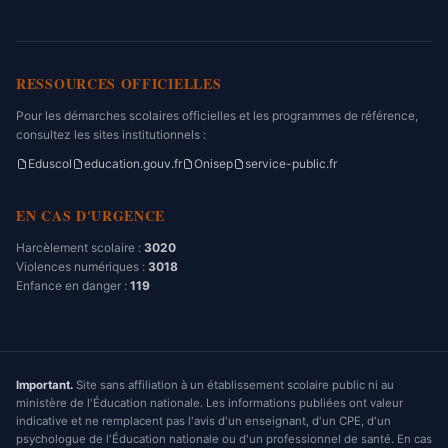
RESSOURCES OFFICIELLES
Pour les démarches scolaires officielles et les programmes de référence,
consultez les sites institutionnels :
Eduscol
education.gouv.fr
Onisep
service-public.fr
EN CAS D'URGENCE
Harcèlement scolaire :
3020
Violences numériques :
3018
Enfance en danger :
119
Important.
Site sans affiliation à un établissement scolaire public ni au
ministère de l'Éducation nationale. Les informations publiées ont valeur
indicative et ne remplacent pas l'avis d'un enseignant, d'un CPE, d'un
psychologue de l'Éducation nationale ou d'un professionnel de santé. En cas