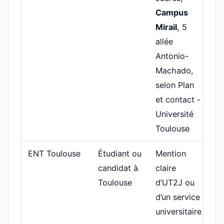
Campus
un
Mirail
, 5
allée
Antonio-
Machado,
selon Plan
et contact -
Université
Toulouse
ENT Toulouse
Étudiant ou
Mention
A
candidat à
claire
ad
Toulouse
d’UT2J ou
sc
d’un service
fo
universitaire