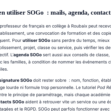
en utiliser SOGo : mails, agenda, contact
professeur de français en collège à Roubaix peut recev
tablissement, une convocation de formation et des copi
quent. Pour
utiliser SOGo
sans perdre du temps, mieux v
blissement, projet, classe ou service, puis vérifier les 
ectif. L’
agenda SOGo
sert aussi aux conseils de classe,
c les familles, à condition de nommer les événements cla
iles.
signature SOGo
doit rester sobre : nom, fonction, étab
ge lourde ni formule trop personnelle. Le tutoriel
Pod Ré
tre le principe de paramétrage, mais chaque académie
ntacts SOGo
aident à retrouver vite un service ou une é
tagées et le RGPD. SOGo peut parfois fonctionner avec