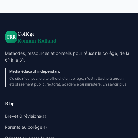
Collège
CRR
Romain Rolland
Méthodes, ressources et conseils pour réussir le collège, de la
e
e
6
à la 3
.
Média éducatif indépendant
Ce site n'est pas le site officiel d'un collège, n'est rattaché à aucun
établissement public, rectorat, académie ou ministère.
En savoir plus
Blog
Brevet & révisions
(23)
Parents au collège
(6)