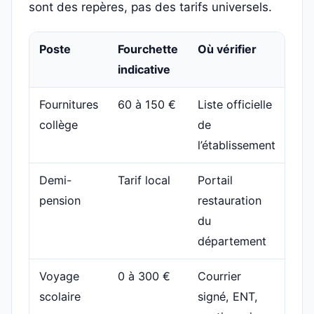
sont des repères, pas des tarifs universels.
Poste
Fourchette
Où vérifier
So
indicative
no
Fournitures
60 à 150 €
Liste officielle
Col
collège
de
Pas
l’établissement
Demi-
Tarif local
Portail
Col
pension
restauration
dép
du
département
Voyage
0 à 300 €
Courrier
Éta
scolaire
signé, ENT,