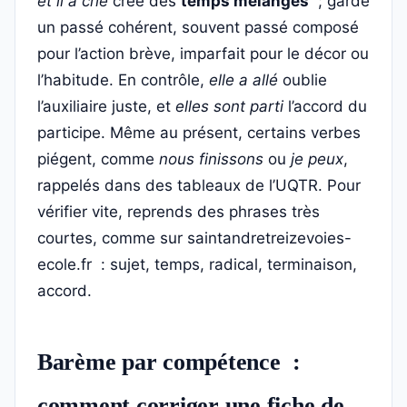
et il a crié
crée des
temps mélangés
; garde
un passé cohérent, souvent passé composé
pour l’action brève, imparfait pour le décor ou
l’habitude. En contrôle,
elle a allé
oublie
l’auxiliaire juste, et
elles sont parti
l’accord du
participe. Même au présent, certains verbes
piégent, comme
nous finissons
ou
je peux
,
rappelés dans des tableaux de l’UQTR. Pour
vérifier vite, reprends des phrases très
courtes, comme sur saintandretreizevoies-
ecole.fr : sujet, temps, radical, terminaison,
accord.
Barème par compétence :
comment corriger une fiche de