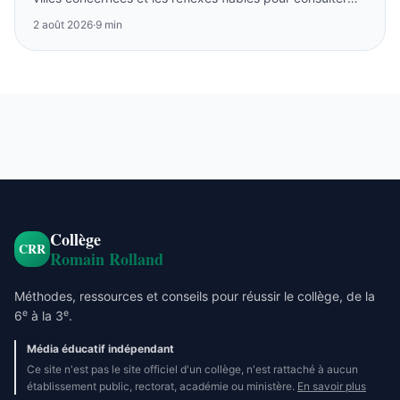
l’archive ou suivre la session 2026.
2 août 2026
·
9 min
Collège
CRR
Romain Rolland
Méthodes, ressources et conseils pour réussir le collège, de la
e
e
6
à la 3
.
Média éducatif indépendant
Ce site n'est pas le site officiel d'un collège, n'est rattaché à aucun
établissement public, rectorat, académie ou ministère.
En savoir plus