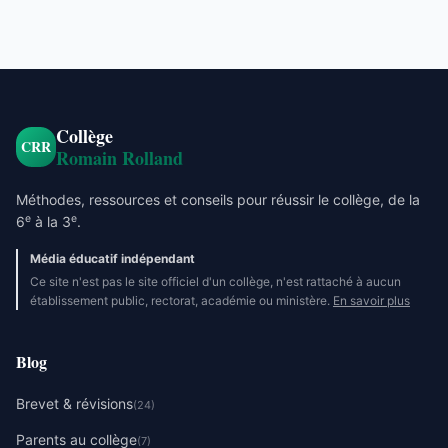
Collège
CRR
Romain Rolland
Méthodes, ressources et conseils pour réussir le collège, de la
e
e
6
à la 3
.
Média éducatif indépendant
Ce site n'est pas le site officiel d'un collège, n'est rattaché à aucun
établissement public, rectorat, académie ou ministère.
En savoir plus
Blog
Brevet & révisions
(24)
Parents au collège
(7)