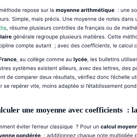
méthode repose sur la
moyenne arithmétique
: une so
eurs. Simple, mais précis. Une moyenne de notes dans u
ths
, résume plusieurs contrôles de français ou de math
laire
générale regroupe plusieurs matières. Cette méth
cipline compte autant ; avec des
coefficients
, le calcul
France
, au collège comme au
lycée
, les bulletins utili
utres systèmes existent ailleurs, avec des lettres, des
nt de comparer deux résultats, vérifiez donc l’échelle u
r se repérer vite, moins adaptée si l’établissement pond
lculer une moyenne avec coefficients : la
ment éviter l’erreur classique ? Pour un
calcul moyenn
yenne pondérée
: additionnez chaque note multipliée pa