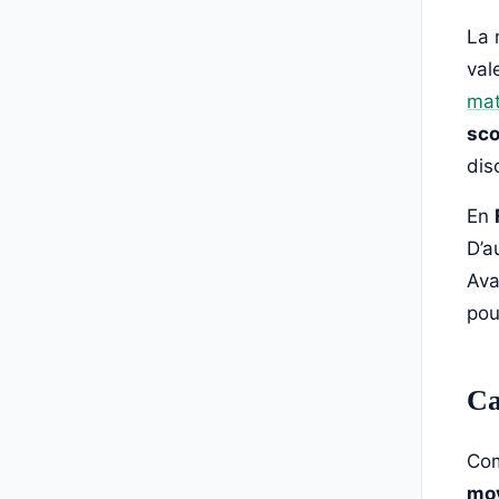
La 
val
ma
sco
dis
En
D’a
Ava
pou
Ca
Com
mo