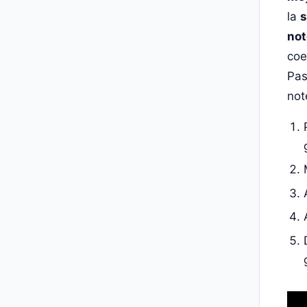
la
s
not
coe
Pas
not