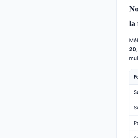
No
la
Mél
20
mul
F
S
S
P