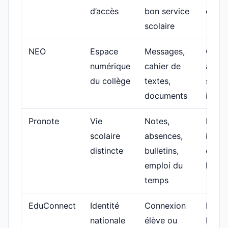
d’accès
bon service
de pro
scolaire
NEO
Espace
Messages,
Comp
numérique
cahier de
activ
du collège
textes,
servi
documents
intro
Pronote
Vie
Notes,
Prono
scolaire
absences,
intégr
distincte
bulletins,
exter
emploi du
l’éta
temps
EduConnect
Identité
Connexion
Mot d
nationale
élève ou
EduC