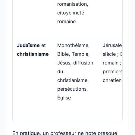
romanisation,
citoyenneté
romaine
Judaïsme
et
Monothéisme,
Jérusalem ; Ie
christianisme
Bible, Temple,
siècle ; Empir
Jésus, diffusion
romain ;
du
premiers
christianisme,
chrétiens
persécutions,
Église
En pratique, un professeur ne note presque