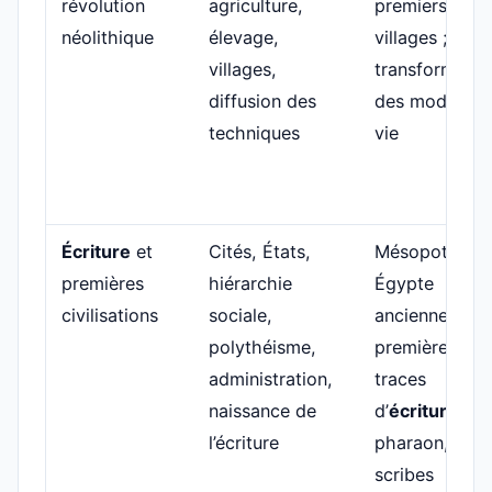
révolution
agriculture,
premiers
néolithique
élevage,
villages ;
villages,
transformatio
diffusion des
des modes de
techniques
vie
Écriture
et
Cités, États,
Mésopotamie
premières
hiérarchie
Égypte
civilisations
sociale,
ancienne ;
polythéisme,
premières
administration,
traces
naissance de
d’
écriture
;
l’écriture
pharaon,
scribes