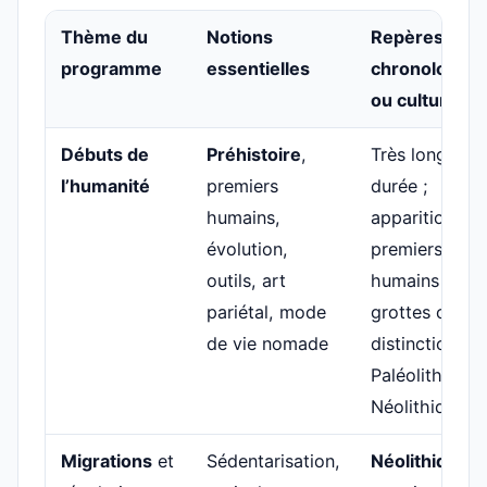
Thème du
Notions
Repères
programme
essentielles
chronologiqu
ou culturels
Débuts de
Préhistoire
,
Très longue
l’humanité
premiers
durée ;
humains,
apparition de
évolution,
premiers
outils, art
humains ;
pariétal, mode
grottes ornées
de vie nomade
distinction
Paléolithique 
Néolithique
Migrations
et
Sédentarisation,
Néolithique
;