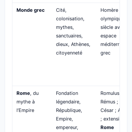
Monde grec
Cité,
Homère ; Jeu
colonisation,
olympiques ; 
mythes,
siècle av. J.-C.
sanctuaires,
espace
dieux, Athènes,
méditerranée
citoyenneté
grec
Rome
, du
Fondation
Romulus et
mythe à
légendaire,
Rémus ; Jules
l’Empire
République,
César ; Augus
Empire,
; extension de
empereur,
Rome